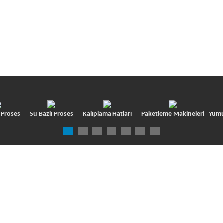
Anasayfa
Fırın 
FIVE ROLL REFINER LINE
ı Proses
Su Bazlı Proses
Kalıplama Hatları
Paketleme Makineleri
Yumu