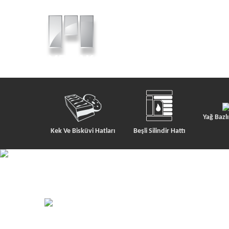
Yağ Bazl
Kek Ve Bisküvi Hatları
Beşli Silindir Hattı