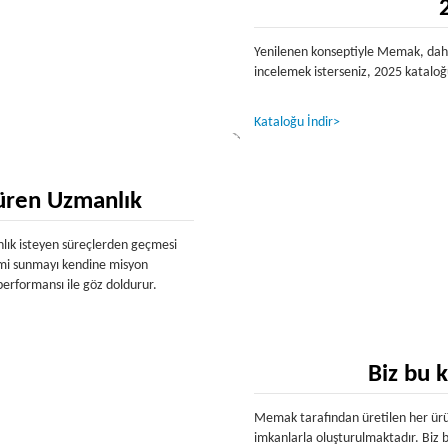
Yenilenen konseptiyle Memak, daha
incelemek isterseniz, 2025 kataloğ
Kataloğu İndir>
ren Uzmanlık
anlık isteyen süreçlerden geçmesi
imi sunmayı kendine misyon
erformansı ile göz doldurur.
Biz bu k
Memak tarafından üretilen her ürün
imkanlarla oluşturulmaktadır. Biz b