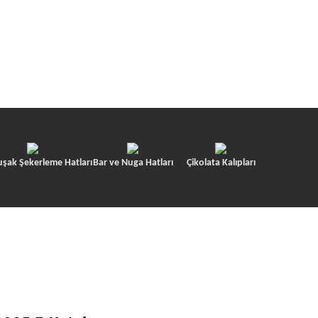
TR
Makineleri
Kurumsal
Hizmetler
İletişim
şak Şekerleme Hatları
Bar ve Nuga Hatları
Çikolata Kalıpları