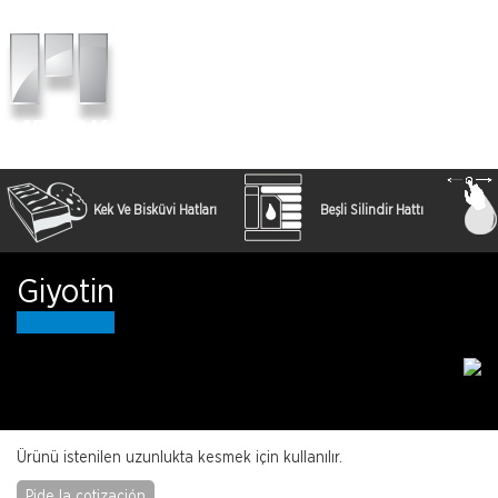
ES
Toggl
naviga
Kek Ve Bisküvi Hatları
Beşli Silindir Hattı
Giyotin
Ürünü istenilen uzunlukta kesmek için kullanılır.
Pide la cotización